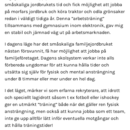
småskaliga jordbrukets tid och fick möjlighet att jobba
på morfars jordbruk och köra traktor och odla grönsaker
redan i väldigt tidiga år. Denna ”arbetsträning”
tillsammans med gymnasium inom elektronik, gav mig
en stabil och jämnad väg ut på arbetsmarknaden.
I dagens läge har det småskaliga familjejordbruket
nästan försvunnit, få har möjlighet att jobba på
familjeföretaget. Dagens skolsystem verkar inte alls
förbereda ungdomar för att kunna hålla tider och
utsätta sig själv för fysisk och mental ansträngning
under 8 timmar eller mer under en hel dag.
I det läget, märker vi som erfarna rekryterare, att idrott
och speciellt lagidrott såsom t ex fotboll eller ishockey
ger en utmärkt ”träning” både när det gäller ren fysisk
ansträngning, men också att kunna jobba som ett team,
inte ge upp alltför lätt inför eventuella motgångar och
att hålla träningstider!