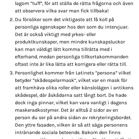
lagom ”tuff”, för att ställa de rätta frågorna och även
att observera vilka svar man fick tillbaka!
Du försöker som det viktigaste att få koll på
personliga egenskaper hos den som du intervjuar.
Det är också viktigt med yrkes- eller
produktkunskaper, men mindre kunskapsluckor
kan man väldigt lätt komma tillrätta med i
efterhand, medan personliga tillkortakommanden
oftast inte är lika lätta att korrigera eller rätta till.
Personlighet kommer från Latinets ”persona” vilket
betyder ”skådespelarmask”, vilket var en mask för
att framhäva olika roller eller känslolägen i antikens
skådespel, där åskådarna satt långt bort. De hade
dock inga pinnar, vilket kan vara vanligt i dagens
maskeradkostymer. Det är alltså 2 sidor av en
person du ser på andra sidan av rekryteringsbordet.
Den yttre fasaden, vilken är så att säga personens
intränande sociala beteende. Bakom den finns