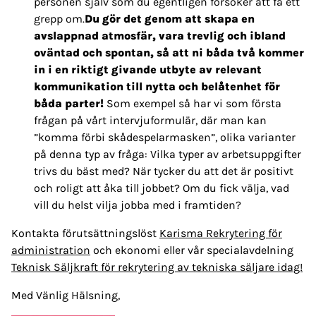
personen själv som du egentligen försöker att få ett
grepp om.
Du gör det genom att skapa en
avslappnad atmosfär, vara trevlig och ibland
oväntad och spontan, så att ni båda två kommer
in i en riktigt givande utbyte av relevant
kommunikation till nytta och belåtenhet för
båda parter!
Som exempel så har vi som första
frågan på vårt intervjuformulär, där man kan
”komma förbi skådespelarmasken”, olika varianter
på denna typ av fråga: Vilka typer av arbetsuppgifter
trivs du bäst med? När tycker du att det är positivt
och roligt att åka till jobbet? Om du fick välja, vad
vill du helst vilja jobba med i framtiden?
Kontakta förutsättningslöst
Karisma Rekrytering för
administration
och ekonomi eller vår specialavdelning
Teknisk Säljkraft för rekrytering av tekniska säljare idag!
Med Vänlig Hälsning,