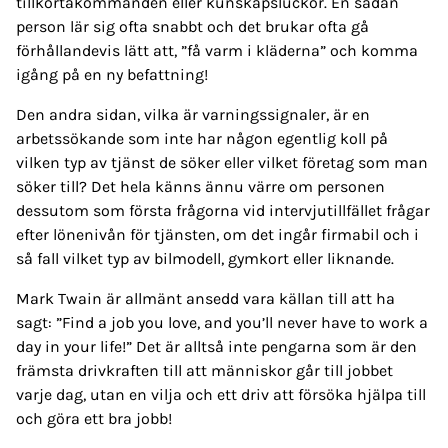
tillkortakommanden eller kunskapsluckor. En sådan
person lär sig ofta snabbt och det brukar ofta gå
förhållandevis lätt att, ”få varm i kläderna” och komma
igång på en ny befattning!
Den andra sidan, vilka är varningssignaler, är en
arbetssökande som inte har någon egentlig koll på
vilken typ av tjänst de söker eller vilket företag som man
söker till? Det hela känns ännu värre om personen
dessutom som första frågorna vid intervjutillfället frågar
efter lönenivån för tjänsten, om det ingår firmabil och i
så fall vilket typ av bilmodell, gymkort eller liknande.
Mark Twain är allmänt ansedd vara källan till att ha
sagt: ”Find a job you love, and you’ll never have to work a
day in your life!” Det är alltså inte pengarna som är den
främsta drivkraften till att människor går till jobbet
varje dag, utan en vilja och ett driv att försöka hjälpa till
och göra ett bra jobb!